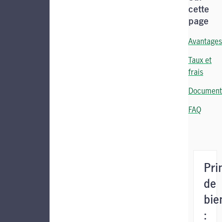
cette
page
Avantages
Taux et
frais
Document
FAQ
Pri
de
bie
: