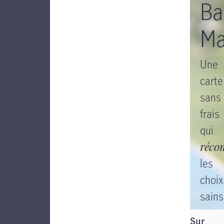
Ba
Ma
Une
carte
sans
frais
qui
réco
les
choix
sains
Sur