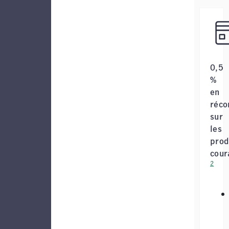
0,5
%
en
réc
sur
les
prod
cour
2