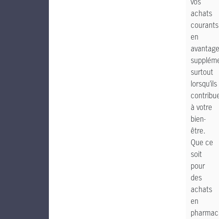
vos
achats
courants
en
avantag
suppléme
surtout
lorsqu’ils
contribu
à votre
bien-
être.
Que ce
soit
pour
des
achats
en
pharmaci