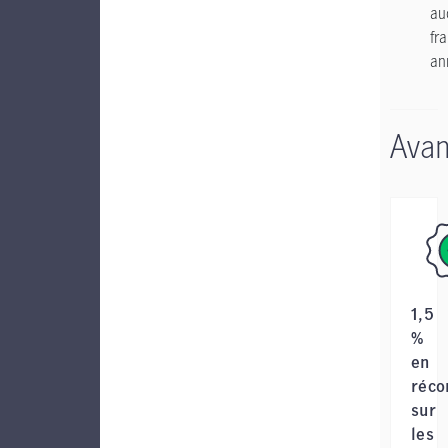
au
fra
an
Avan
1,5
%
en
réc
sur
les