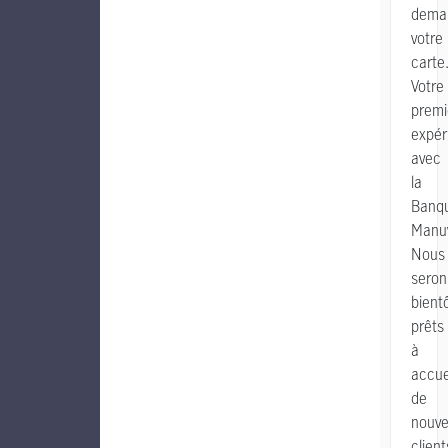
dema
votre
carte
Votre
premi
expér
avec
la
Banq
Manuv
Nous
seron
bient
prêts
à
accuei
de
nouv
client