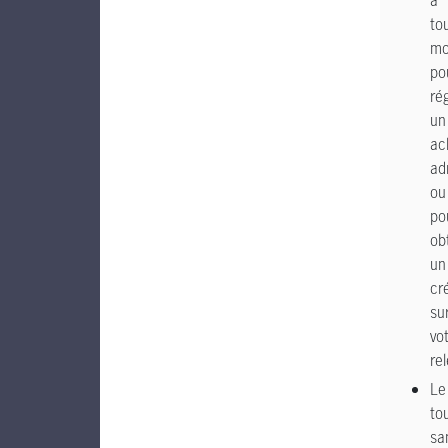
à
to
mo
po
ré
un
ac
ad
ou
po
ob
un
cr
su
vo
re
Le
to
sa