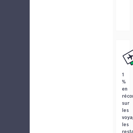
1
%
en
réc
sur
les
voya
les
rest