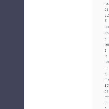
ré
de
1,
%
su
les
ac
lié
à
la
sa
et
au
mi
êtr
de
ré
de
1