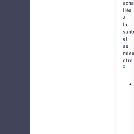
acha
liés
à
la
sant
et
au
mieu
être
2