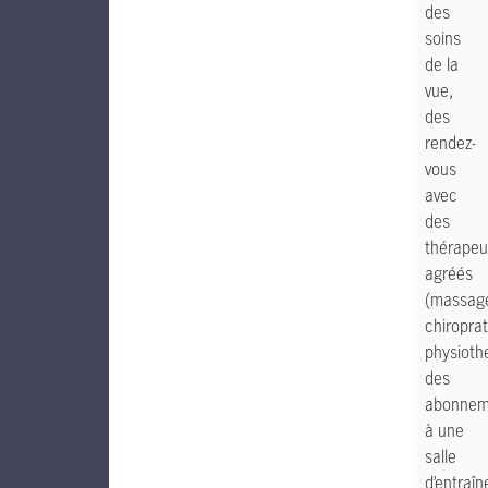
des
soins
de la
vue,
des
rendez-
vous
avec
des
thérapeu
agréés
(massag
chiroprat
physiothé
des
abonnem
à une
salle
d’entraî