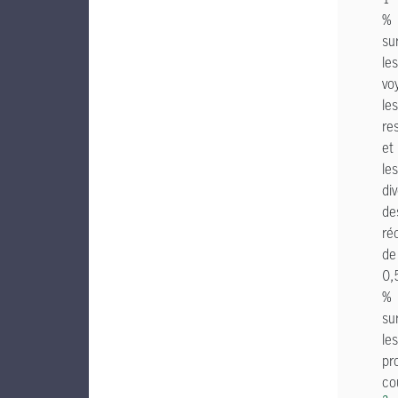
%
su
les
vo
les
re
et
les
di
de
ré
de
0,
%
su
les
pr
co