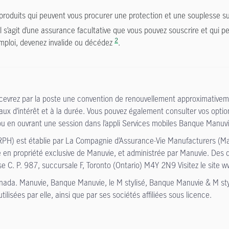
produits
qui peuvent vous procurer une protection et une souplesse 
il s’agit d’une assurance facultative que vous pouvez souscrire et qui 
2
mploi, devenez invalide ou décédez
.
ecevrez par la poste une convention de renouvellement approximativem
taux d’intérêt et à la durée. Vous pouvez également consulter vos opti
u en ouvrant une session dans l’appli Services mobiles Banque Manuvi
PH) est établie par La Compagnie d’Assurance-Vie Manufacturers (Manu
le en propriété exclusive de Manuvie, et administrée par Manuvie. De
e C. P. 987, succursale F, Toronto (Ontario) M4Y 2N9 Visitez le site
anada. Manuvie, Banque Manuvie, le M stylisé, Banque Manuvie & M s
isées par elle, ainsi que par ses sociétés affiliées sous licence.