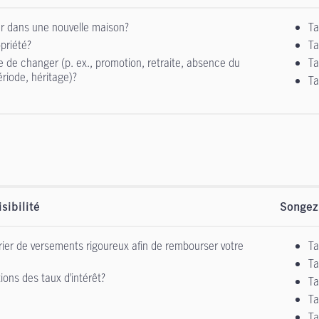
r dans une nouvelle maison?
Ta
priété?
Ta
le de changer (p. ex., promotion, retraite, absence du
Ta
ériode, héritage)?
Ta
sibilité
Songez
drier de versements rigoureux afin de rembourser votre
Ta
Ta
tions des taux d’intérêt?
Ta
Ta
Ta