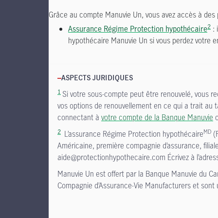
Grâce au compte Manuvie Un, vous avez accès à des
2
Assurance Régime Protection hypothécaire
: 
hypothécaire Manuvie Un si vous perdez votre e
ASPECTS JURIDIQUES
1
Si votre sous-compte peut être renouvelé, vous r
vos options de renouvellement en ce qui a trait au 
connectant à
votre compte de la Banque Manuvie
o
2
MD
L’assurance Régime Protection hypothécaire
(R
Américaine, première compagnie d’assurance, filia
aide@protectionhypothecaire.com Écrivez à l’adress
Manuvie Un est offert par la Banque Manuvie du C
Compagnie d’Assurance-Vie Manufacturers et sont util