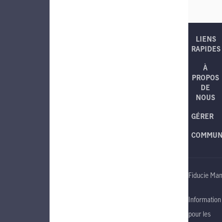
LIENS
RAPIDES
À
PROPOS
DE
NOUS
GÉRER
COMMUN
Fiducie Man
Information
pour les