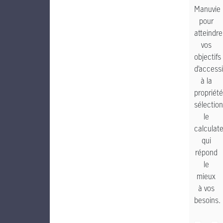
Manuvie
pour
atteindre
vos
objectifs
d’access
à la
propriété
sélectio
le
calculat
qui
répond
le
mieux
à vos
besoins.