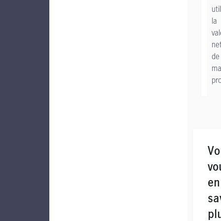
uti
la
val
ne
de
m
pr
Vo
vo
en
sa
pl