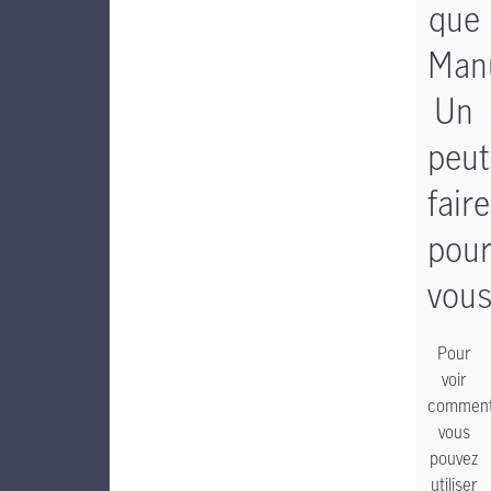
que
Man
Un
peut
faire
pou
vou
Pour
voir
commen
vous
pouvez
utiliser