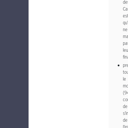
de
Ca
es
qu’
ne
ma
pa
le
fi
pr
to
le
mo
(9
co
de
s’i
de
l’i