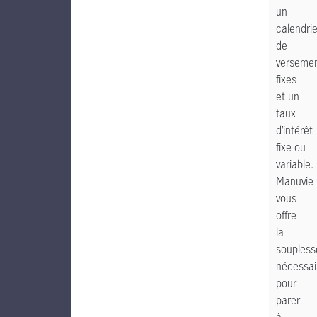
un
calendrie
de
verseme
fixes
et un
taux
d’intérêt
fixe ou
variable.
Manuvie
vous
offre
la
soupless
nécessai
pour
parer