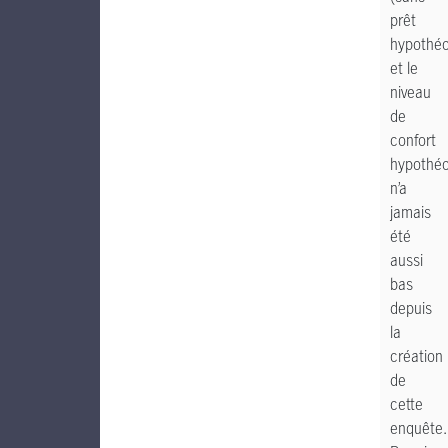
prêt
hypothéc
et le
niveau
de
confort
hypothéc
n’a
jamais
été
aussi
bas
depuis
la
création
de
cette
enquête.