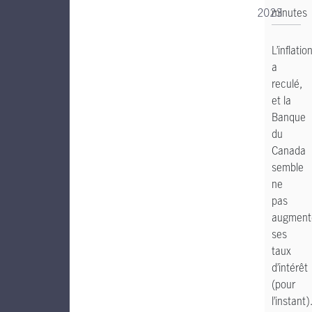
2023
minute
L’inflatio
a
reculé,
et la
Banque
du
Canada
semble
ne
pas
augment
ses
taux
d’intérêt
(pour
l’instant)