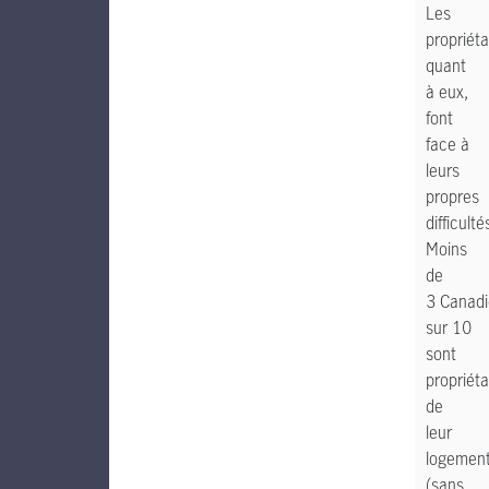
Les
propriéta
quant
à eux,
font
face à
leurs
propres
difficulté
Moins
de
3 Canad
sur 10
sont
propriéta
de
leur
logemen
(sans