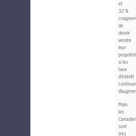
et
32 %
craignen
de
devoir
vendre
leur
propriété
si les
taux
d’intérêt
continue
d’augmen
Mais
les
Canadie
sont
très