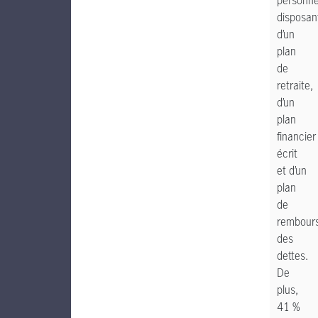
personn
disposan
d’un
plan
de
retraite,
d’un
plan
financier
écrit
et d’un
plan
de
rembour
des
dettes.
De
plus,
41 %