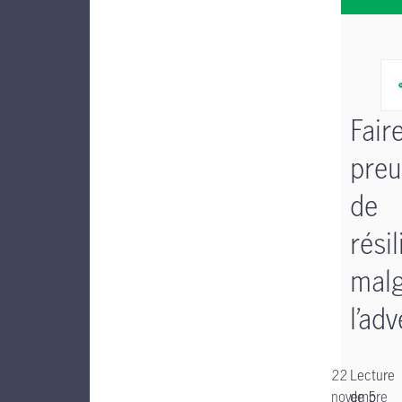
Fair
preu
de
rési
mal
l’adv
22
Lecture
novembre
de 5