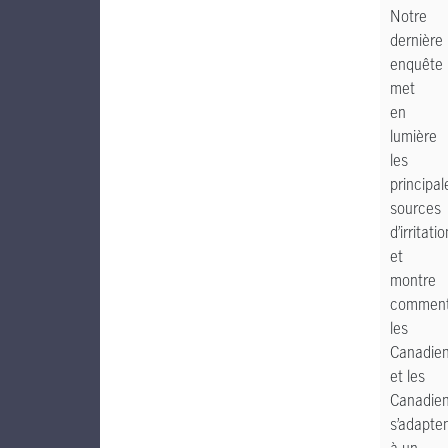
Notre
dernière
enquête
met
en
lumière
les
principal
sources
d’irritatio
et
montre
commen
les
Canadie
et les
Canadie
s’adapte