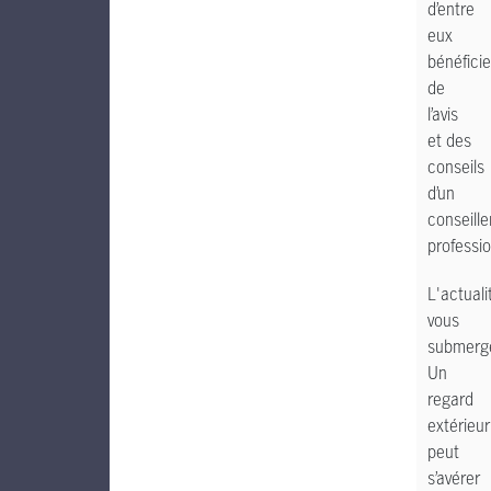
d’entre
eux
bénéfici
de
l’avis
et des
conseils
d’un
conseille
professio
L'actuali
vous
submerg
Un
regard
extérieur
peut
s’avérer