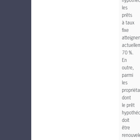
hypothéc
les
prêts
à taux
fixe
atteigne
actuelle
70 %.
En
outre,
parmi
les
propriéta
dont
le prêt
hypothéc
doit
être
renouvel