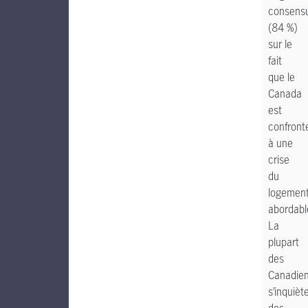
consens
(84 %)
sur le
fait
que le
Canada
est
confront
à une
crise
du
logemen
abordabl
La
plupart
des
Canadie
s’inquièt