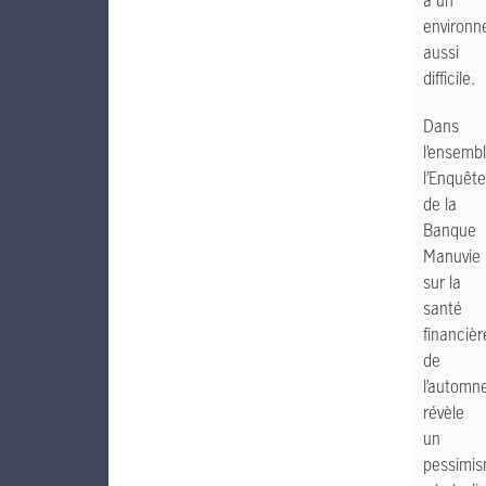
à un
environ
aussi
difficile.
Dans
l’ensembl
l’Enquête
de la
Banque
Manuvie
sur la
santé
financièr
de
l’automn
révèle
un
pessimi