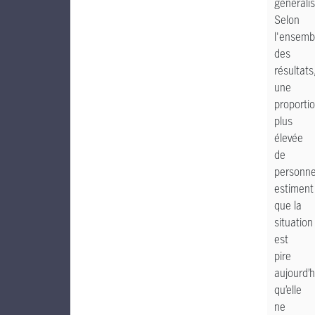
généralis
Selon
l'ensemb
des
résultats
une
proporti
plus
élevée
de
personn
estiment
que la
situation
est
pire
aujourd’h
qu’elle
ne