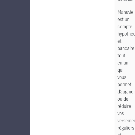
Manuvie
est un
compte
hypothéc
et
bancaire
tout-
en-un
qui
vous
permet
d’augmen
ou de
réduire
vos
verseme
réguliers