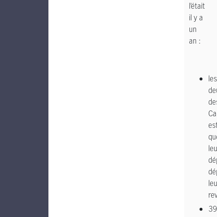
l’était
il y a
un
an :
les
de
de
Ca
es
qu
le
dé
dé
le
re
39