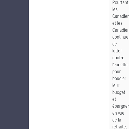
Pourtant
les
Canadie
et les
Canadie
continue
de
lutter
contre
l’endette
pour
boucler
leur
budget
et
épargner
en vue
de la
retraite.