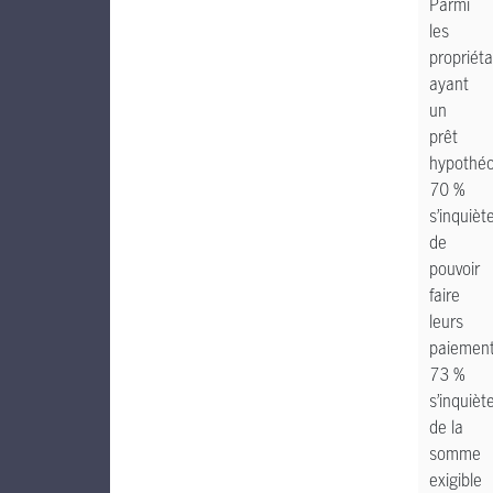
Parmi
les
propriéta
ayant
un
prêt
hypothéc
70 %
s’inquièt
de
pouvoir
faire
leurs
paiement
73 %
s’inquièt
de la
somme
exigible