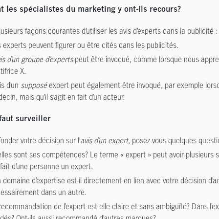
les spécialistes du marketing y ont-ils recours?
plusieurs façons courantes d’utiliser les avis d’experts dans la publicité :
 experts peuvent figurer ou être cités dans les publicités.
is d’un groupe d’experts
peut être invoqué, comme lorsque nous appre
tifrice X.
vis d’un
supposé
expert peut également être invoqué, par exemple lorsq
ecin, mais qu’il s’agit en fait d’un acteur.
faut surveiller
onder votre décision sur l’
avis d’un expert
, posez-vous quelques questi
lles sont ses compétences? Le terme « expert » peut avoir plusieurs s
 fait d’une personne un expert.
 domaine d’expertise est-il directement en lien avec votre décision d’
essairement dans un autre.
recommandation de l’expert est-elle claire et sans ambiguïté? Dans l’e
dés? Ont-ils aussi recommandé d’autres marques?