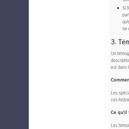
Si 
par
qu’
ne 
3. Té
Un témoig
descripti
est dans l
Comment 
Les spéci
ces histoi
Ce qu’il 
Les témoig