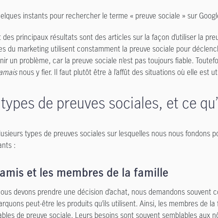
elques instants pour rechercher le terme « preuve sociale » sur Googl
 des principaux résultats sont des articles sur la façon d’utiliser la p
tes du marketing utilisent constamment la preuve sociale pour déclench
ir un problème, car la preuve sociale n’est pas toujours fiable. Toutef
jamais
nous y fier. Il faut plutôt être à l’affût des situations où elle e
types de preuves sociales, et ce qu’i
 plusieurs types de preuves sociales sur lesquelles nous nous fondons 
ants :
 amis et les membres de la famille
ous devons prendre une décision d’achat, nous demandons souvent co
quons peut-être les produits qu’ils utilisent. Ainsi, les membres de la
fiables de preuve sociale. Leurs besoins sont souvent semblables aux nô