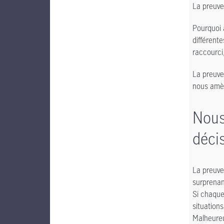
La preuve 
Pourquoi 
différent
raccourci
La preuve
nous amè
Nous
décis
La preuve
surprenan
Si chaque
situation
Malheureu