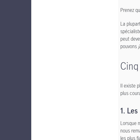
Prenez qu
La plupart
spécialis
peut deven
pouvons
Cinq 
Il existe
plus cour
1. Les
Lorsque n
nous remar
les plus 