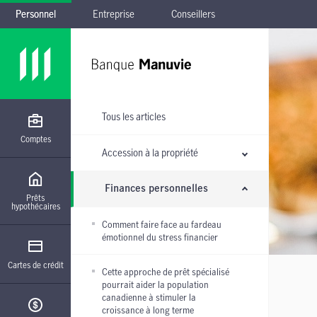
Personnel
Entreprise
Conseillers
Passer à la navigation principale
Passer au contenu principal
Passer au pied de page
Passer le sous-menu
Tous les articles
Comptes
Accession à la propriété
Finances personnelles
Prêts
hypothécaires
Comment faire face au fardeau
émotionnel du stress financier
Cartes de crédit
Cette approche de prêt spécialisé
pourrait aider la population
canadienne à stimuler la
croissance à long terme