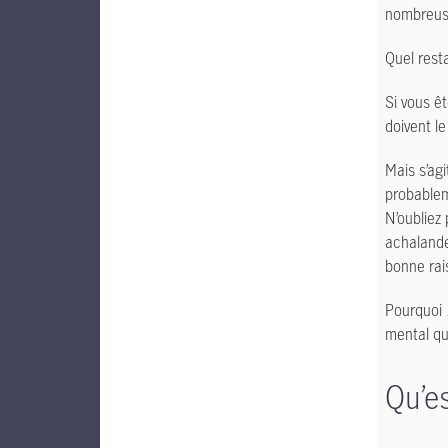
nombreuse
Quel rest
Si vous ê
doivent l
Mais s’ag
probablem
N’oubliez
achalandé
bonne rais
Pourquoi
mental que
Qu’es