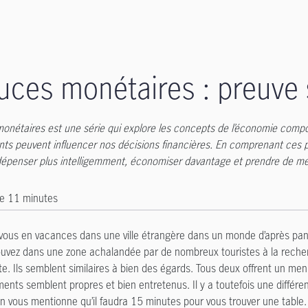
uces monétaires : preuve 
onétaires est une série qui explore les concepts de l’économie compo
nts peuvent influencer nos décisions financières. En comprenant ces p
 dépenser plus intelligemment, économiser davantage et prendre de mei
e 11 minutes
vous en vacances dans une ville étrangère dans un monde d’après pand
ouvez dans une zone achalandée par de nombreux touristes à la recher
e. Ils semblent similaires à bien des égards. Tous deux offrent un menu
ents semblent propres et bien entretenus. Il y a toutefois une différen
on vous mentionne qu’il faudra 15 minutes pour vous trouver une table.