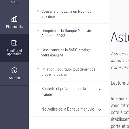
Prêts
Cotiser à un CELI, à un REER ou
aux deux
Placements
L’enquête de la Banque Manuvie,
Ast
Automne 2023
L’assurance de la SADC protège
Planifier et
Astuces m
apprendre
votre épargne
inconscie
éviter et
Inflation : pourquoi tout devient de
plus en plus cher
Soutien
Lecture d
Sécurité et prévention de la
fraude
Imaginez-
vous retr
Nouvelles de la Banque Manuvie
côte à côt
établissem
porte et 