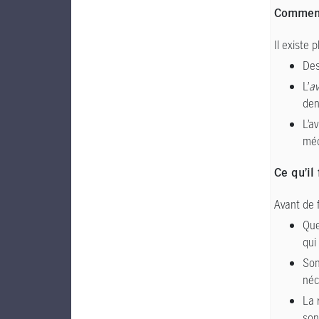
Comment 
Il existe 
Des
L’
av
den
L’a
méd
Ce qu’il 
Avant de f
Que
qui
Son
néc
La 
son