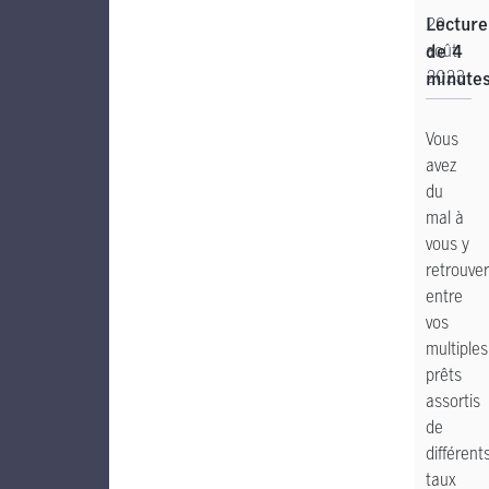
29
Lecture
août
de 4
2023
minute
Vous
avez
du
mal à
vous y
retrouver
entre
vos
multiples
prêts
assortis
de
différent
taux