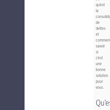
qu’est
la
consolid
de
dettes
et
commen
savoir
si
c’est
une
bonne
solution
pour
vous.
Qu’e