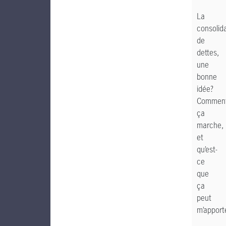
La
consolid
de
dettes,
une
bonne
idée?
Commen
ça
marche,
et
qu’est-
ce
que
ça
peut
m’apport