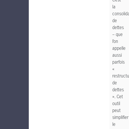
la
consolid
de
dettes
– que
l’on
appelle
aussi
parfois
«
restructu
de
dettes
». Cet
outil
peut
simplifier
le