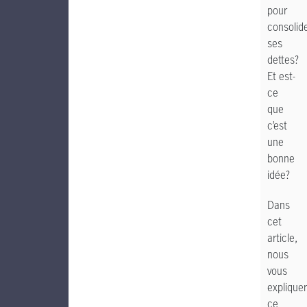
pour
consolid
ses
dettes?
Et est-
ce
que
c’est
une
bonne
idée?
Dans
cet
article,
nous
vous
explique
ce