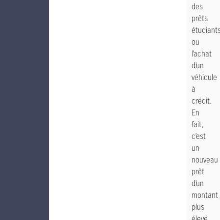
des
prêts
étudiant
ou
l’achat
d’un
véhicule
à
crédit.
En
fait,
c’est
un
nouveau
prêt
d’un
montant
plus
élevé