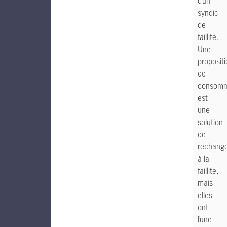
d’un
syndic
de
faillite.
Une
proposit
de
consomm
est
une
solution
de
rechang
à la
faillite,
mais
elles
ont
l’une