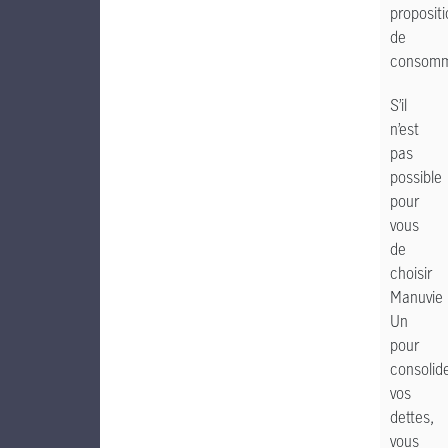
proposit
de
consomm
S’il
n’est
pas
possible
pour
vous
de
choisir
Manuvie
Un
pour
consolid
vos
dettes,
vous