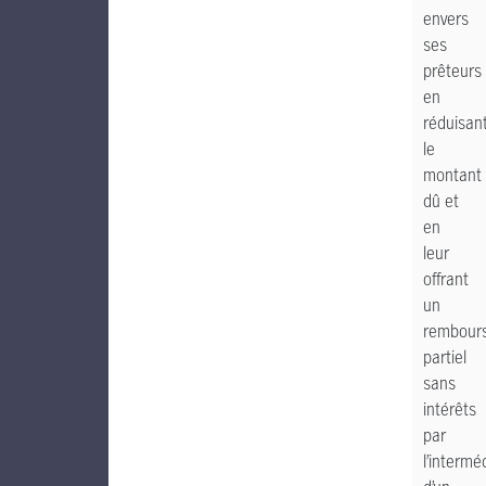
envers
ses
prêteurs
en
réduisan
le
montant
dû et
en
leur
offrant
un
rembour
partiel
sans
intérêts
par
l’intermé