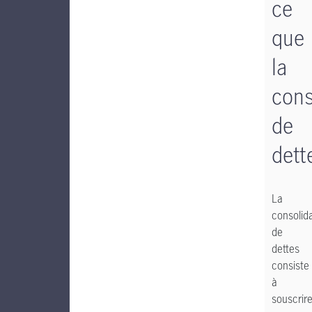
ce
que
la
cons
de
dett
La
consolid
de
dettes
consiste
à
souscrir