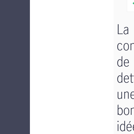
La
con
de
det
un
bo
idé