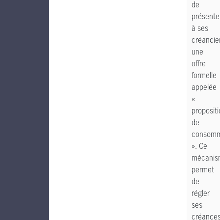
de
présente
à ses
créancie
une
offre
formelle
appelée
«
proposit
de
consomm
». Ce
mécanis
permet
de
régler
ses
créance