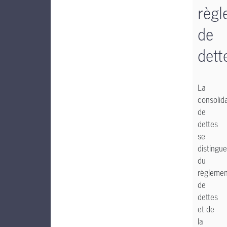
règl
de
dett
La
consolid
de
dettes
se
distingue
du
règlemen
de
dettes
et de
la