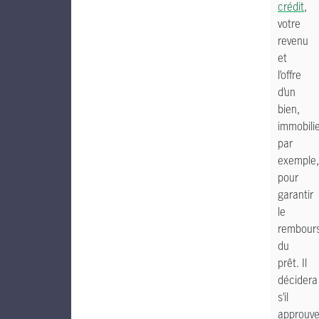
crédit
,
votre
revenu
et
l’offre
d’un
bien,
immobili
par
exemple,
pour
garantir
le
rembour
du
prêt. Il
décidera
s’il
approuv