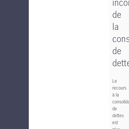
inco
de
la
cons
de
dett
Le
recours
à la
consolid
de
dettes
est