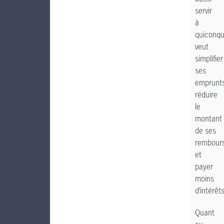
servir
à
quiconq
veut
simplifier
ses
emprunts
réduire
le
montant
de ses
rembour
et
payer
moins
d’intérêts
Quant