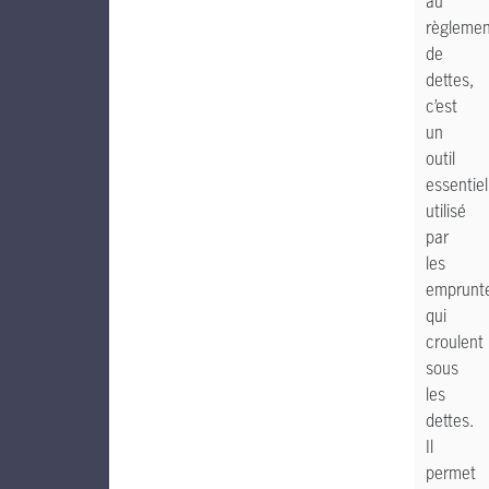
au
règlemen
de
dettes,
c’est
un
outil
essentie
utilisé
par
les
emprunt
qui
croulent
sous
les
dettes.
Il
permet