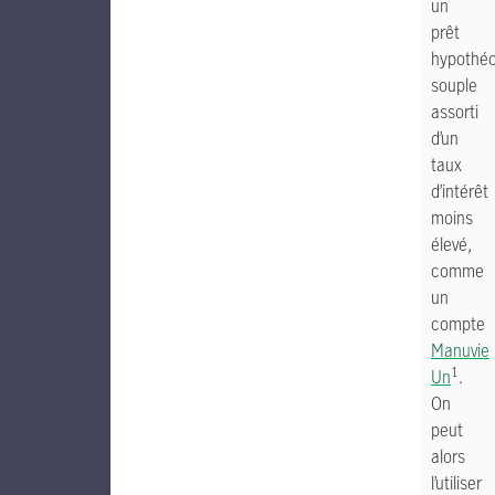
un
prêt
hypothéc
souple
assorti
d’un
taux
d’intérêt
moins
élevé,
comme
un
compte
Manuvie
1
Un
.
On
peut
alors
l’utiliser