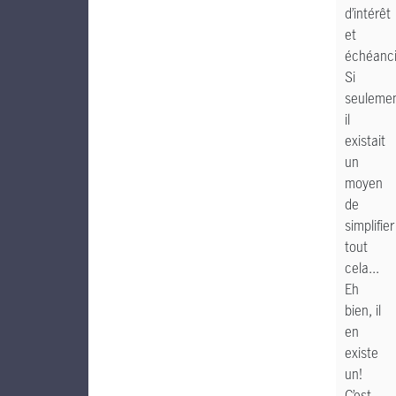
d’intérêt
et
échéanci
Si
seuleme
il
existait
un
moyen
de
simplifier
tout
cela...
Eh
bien, il
en
existe
un!
C’est